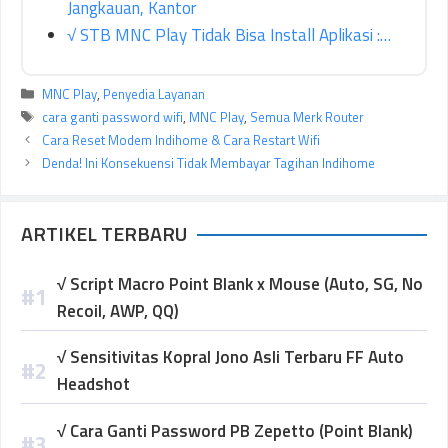
Jangkauan, Kantor
√ STB MNC Play Tidak Bisa Install Aplikasi :…
Kategori
MNC Play
,
Penyedia Layanan
Tag
cara ganti password wifi
,
MNC Play
,
Semua Merk Router
Cara Reset Modem Indihome & Cara Restart Wifi
Denda! Ini Konsekuensi Tidak Membayar Tagihan Indihome
ARTIKEL TERBARU
√ Script Macro Point Blank x Mouse (Auto, SG, No
Recoil, AWP, QQ)
√ Sensitivitas Kopral Jono Asli Terbaru FF Auto
Headshot
√ Cara Ganti Password PB Zepetto (Point Blank)