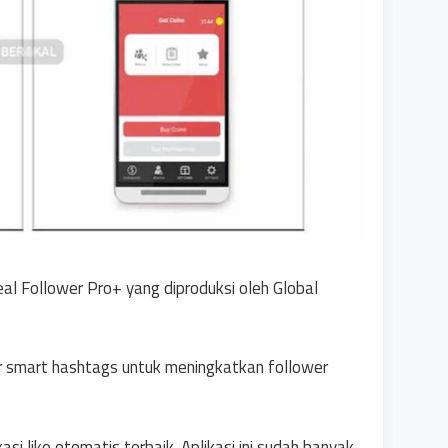
eal Follower Pro+ yang diproduksi oleh Global
tur smart hashtags untuk meningkatkan follower
si like otomatis terbaik. Aplikasi ini sudah banyak