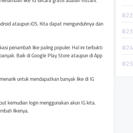
menambah like IG secara gratis adalah Instant
 Android ataupun iOS. Kita dapat mengunduhnya dan
asi penambah like paling populer. Hal ini terbukti
anyak. Baik di Google Play Store ataupun di App
g menarik untuk mendapatkan banyak like di IG
ut kemudian login menggunakan akun IG kita.
ambah likenya.