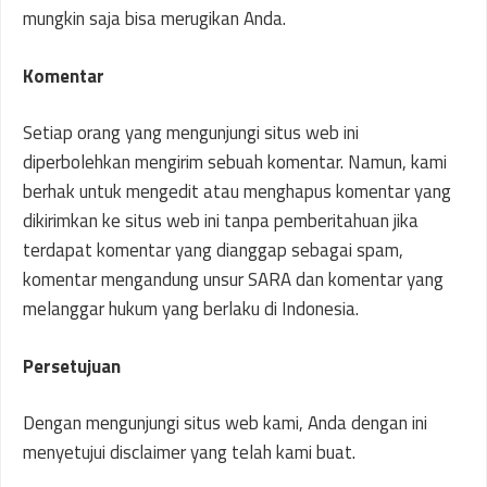
mungkin saja bisa merugikan Anda.
Komentar
Setiap orang yang mengunjungi situs web ini
diperbolehkan mengirim sebuah komentar. Namun, kami
berhak untuk mengedit atau menghapus komentar yang
dikirimkan ke situs web ini tanpa pemberitahuan jika
terdapat komentar yang dianggap sebagai spam,
komentar mengandung unsur SARA dan komentar yang
melanggar hukum yang berlaku di Indonesia.
Persetujuan
Dengan mengunjungi situs web kami, Anda dengan ini
menyetujui disclaimer yang telah kami buat.