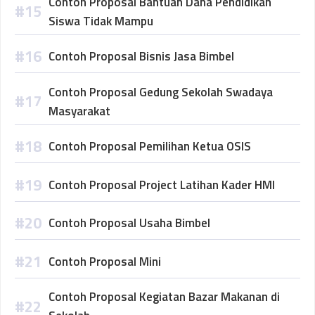
Contoh Proposal Bantuan Dana Pendidikan
Siswa Tidak Mampu
Contoh Proposal Bisnis Jasa Bimbel
Contoh Proposal Gedung Sekolah Swadaya
Masyarakat
Contoh Proposal Pemilihan Ketua OSIS
Contoh Proposal Project Latihan Kader HMI
Contoh Proposal Usaha Bimbel
Contoh Proposal Mini
Contoh Proposal Kegiatan Bazar Makanan di