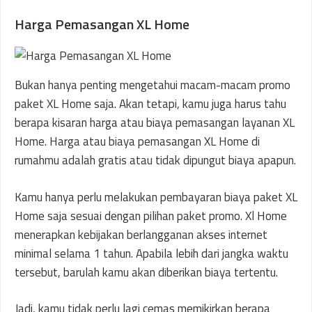
Harga Pemasangan XL Home
Bukan hanya penting mengetahui macam-macam promo
paket XL Home saja. Akan tetapi, kamu juga harus tahu
berapa kisaran harga atau biaya pemasangan layanan XL
Home. Harga atau biaya pemasangan XL Home di
rumahmu adalah gratis atau tidak dipungut biaya apapun.
Kamu hanya perlu melakukan pembayaran biaya paket XL
Home saja sesuai dengan pilihan paket promo. Xl Home
menerapkan kebijakan berlangganan akses internet
minimal selama 1 tahun. Apabila lebih dari jangka waktu
tersebut, barulah kamu akan diberikan biaya tertentu.
Jadi, kamu tidak perlu lagi cemas memikirkan berapa