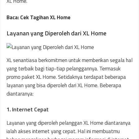
XL Home.
Baca: Cek Tagihan XL Home
Layanan yang Diperoleh dari XL Home
XL senantiasa berkomitmen untuk memberikan segala hal
yang terbaik bagi tiap-tiap pelanggannya. Termasuk
promo paket XL Home. Setidaknya terdapat beberapa
layanan yang bisa diperoleh dari XL Home. Beberapa
diantaranya:
1. Internet Cepat
Layanan yang diperoleh pelanggan XL Home diantaranya
ialah akses internet yang cepat. Hal ini membuatmu