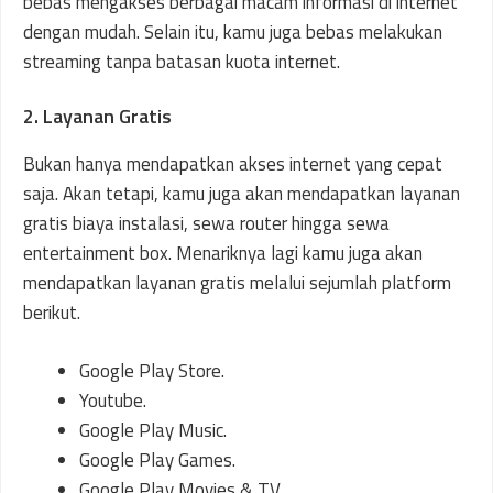
bebas mengakses berbagai macam informasi di internet
dengan mudah. Selain itu, kamu juga bebas melakukan
streaming tanpa batasan kuota internet.
2. Layanan Gratis
Bukan hanya mendapatkan akses internet yang cepat
saja. Akan tetapi, kamu juga akan mendapatkan layanan
gratis biaya instalasi, sewa router hingga sewa
entertainment box. Menariknya lagi kamu juga akan
mendapatkan layanan gratis melalui sejumlah platform
berikut.
Google Play Store.
Youtube.
Google Play Music.
Google Play Games.
Google Play Movies & TV.