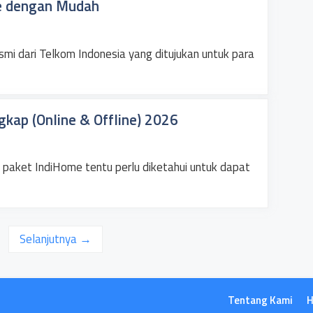
e dengan Mudah
mi dari Telkom Indonesia yang ditujukan untuk para
gkap (Online & Offline) 2026
 paket IndiHome tentu perlu diketahui untuk dapat
aman
Selanjutnya
→
Tentang Kami
H