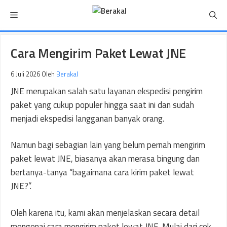
Langsung
Menu
ke
isi
Cara Mengirim Paket Lewat JNE
6 Juli 2026
Oleh
Berakal
JNE merupakan salah satu layanan ekspedisi pengirim
paket yang cukup populer hingga saat ini dan sudah
menjadi ekspedisi langganan banyak orang.
Namun bagi sebagian lain yang belum pernah mengirim
paket lewat JNE, biasanya akan merasa bingung dan
bertanya-tanya “bagaimana cara kirim paket lewat
JNE?”.
Oleh karena itu, kami akan menjelaskan secara detail
mengenai cara mengirim paket lewat JNE. Mulai dari cek