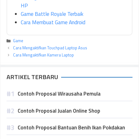
HP
Game Battle Royale Terbaik
Cara Membuat Game Android
Kategori
Game
Cara Mengaktifkan Touchpad Laptop Asus
Cara Mengaktifkan Kamera Laptop
ARTIKEL TERBARU
Contoh Proposal Wirausaha Pemula
Contoh Proposal Jualan Online Shop
Contoh Proposal Bantuan Benih Ikan Pokdakan