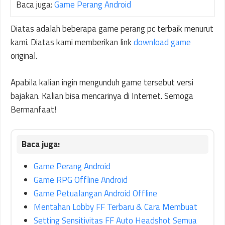
Baca juga:
Game Perang Android
Diatas adalah beberapa game perang pc terbaik menurut
kami. Diatas kami memberikan link
download game
original.
Apabila kalian ingin mengunduh game tersebut versi
bajakan. Kalian bisa mencarinya di Internet. Semoga
Bermanfaat!
Game Perang Android
Game RPG Offline Android
Game Petualangan Android Offline
Mentahan Lobby FF Terbaru & Cara Membuat
Setting Sensitivitas FF Auto Headshot Semua