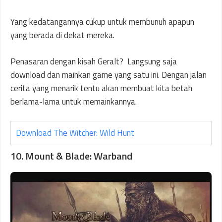
Yang kedatangannya cukup untuk membunuh apapun
yang berada di dekat mereka.
Penasaran dengan kisah Geralt? Langsung saja
download dan mainkan game yang satu ini. Dengan jalan
cerita yang menarik tentu akan membuat kita betah
berlama-lama untuk memainkannya.
Download The Witcher: Wild Hunt
10. Mount & Blade: Warband