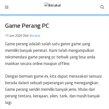
Langsung
Menu
ke
isi
Game Perang PC
11 Juni 2026
Oleh
Berakal
Game perang adalah salah satu genre game yang
memiliki banyak peminat. Kami telah mengumpulkan
rekomendasi game perang pc terbaik yang bisa anda
mainkan secara online maupun offline.
Dengan bermain game ini, kita dapat merasakan sensasi
berada dalam sebuah peperangan yang menegangkan.
Game perang sendiri memiliki banyak jenis. Mulai dari
perang tentara, kerajaan, alien, tank, dan masih banyak
lagi.