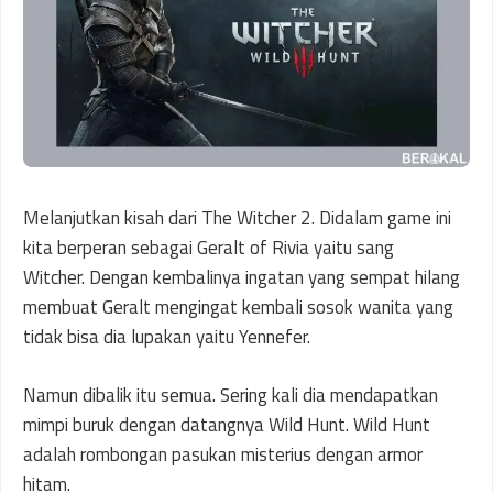
Melanjutkan kisah dari The Witcher 2. Didalam game ini
kita berperan sebagai Geralt of Rivia yaitu sang
Witcher. Dengan kembalinya ingatan yang sempat hilang
membuat Geralt mengingat kembali sosok wanita yang
tidak bisa dia lupakan yaitu Yennefer.
Namun dibalik itu semua. Sering kali dia mendapatkan
mimpi buruk dengan datangnya Wild Hunt. Wild Hunt
adalah rombongan pasukan misterius dengan armor
hitam.