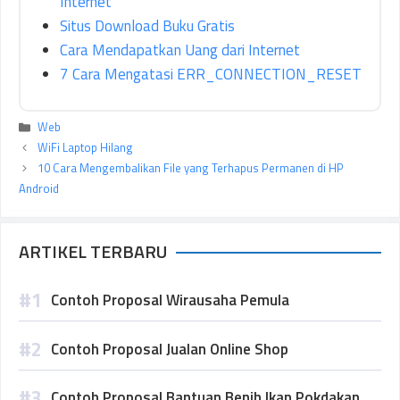
Internet
Situs Download Buku Gratis
Cara Mendapatkan Uang dari Internet
7 Cara Mengatasi ERR_CONNECTION_RESET
Kategori
Web
WiFi Laptop Hilang
10 Cara Mengembalikan File yang Terhapus Permanen di HP
Android
ARTIKEL TERBARU
Contoh Proposal Wirausaha Pemula
Contoh Proposal Jualan Online Shop
Contoh Proposal Bantuan Benih Ikan Pokdakan