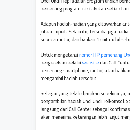
Undi Undi Hepi adalah program undian ber
pemenang program ini dilakukan setiap hari
Adapun hadiah-hadiah yang ditawarkan antara
jutaan rupiah. Selain itu, tersedia juga had
sepeda motor, dan bahkan 1 unit mobil seba
Untuk mengetahui
nomor HP pemenang Undi
pengecekan melalui
website
dan Call Center
pemenang smartphone, motor, atau bahkan 
mengambil hadiah tersebut.
Sebagai yang telah dijanjikan sebelumnya, m
pengambilan hadiah Undi Undi Telkomsel. S
langsung dari Call Center sebagai konfirma
akan menerima keterangan lebih lanjut men