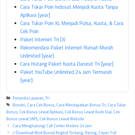
Cara Tukar Poin Indosat Menjadi Kuota Tanpa
Aplikasi [year]
Cara Tukar Poin XL Menjadi Pulsa, Kuota, & Cara
Cek Poin
Paket Internet Tri (3)
Rekomendasi Paket Internet Rumah Murah
Unlimited [year]
Cara Hutang Paket Kuota Darurat Tri [year]
Paket YouTube Unlimited 24 Jam Termurah
[year]
Kategori
Penyedia Layanan
,
Tri
Tag
Bonstri
,
Cara Cek Bonus
,
Cara Mendapatkan Bonus Tri
,
Cara Tukar
Bonus
,
Cek Bonus Lewat Aplikasi
,
Cek Bonus Lewat Kode Dial
,
Cek
Bonus Lewat SMS
,
Cek Bonus Lewat Website
Cara Menghubungi Call Center Kredivo 24 Jam
√ Download Mod Bussid Angkot Terbang, Racing, Ceper, Full