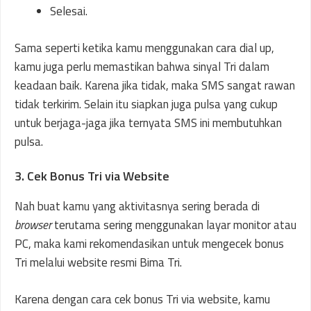
Selesai.
Sama seperti ketika kamu menggunakan cara dial up,
kamu juga perlu memastikan bahwa sinyal Tri dalam
keadaan baik. Karena jika tidak, maka SMS sangat rawan
tidak terkirim. Selain itu siapkan juga pulsa yang cukup
untuk berjaga-jaga jika ternyata SMS ini membutuhkan
pulsa.
3. Cek Bonus Tri via Website
Nah buat kamu yang aktivitasnya sering berada di
browser
terutama sering menggunakan layar monitor atau
PC, maka kami rekomendasikan untuk mengecek bonus
Tri melalui website resmi Bima Tri.
Karena dengan cara cek bonus Tri via website, kamu