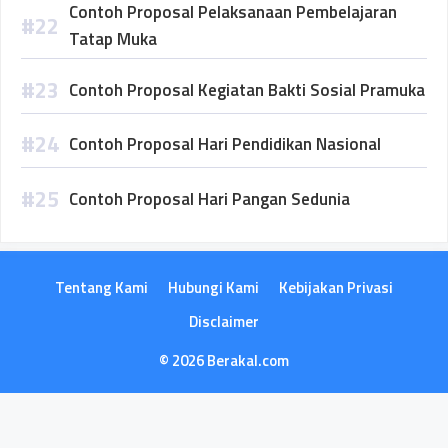
Contoh Proposal Pelaksanaan Pembelajaran
Tatap Muka
Contoh Proposal Kegiatan Bakti Sosial Pramuka
Contoh Proposal Hari Pendidikan Nasional
Contoh Proposal Hari Pangan Sedunia
Tentang Kami
Hubungi Kami
Kebijakan Privasi
Disclaimer
© 2026 Berakal.com