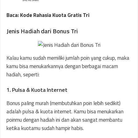
Baca: Kode Rahasia Kuota Gratis Tri
Jenis Hadiah dari Bonus Tri
Kalau kamu sudah memiliki jumlah poin yang cukup, maka
kamu bisa menukarkannya dengan berbagai macam
hadiah, seperti:
1. Pulsa & Kuota Internet
Bonus paling murah (membutuhkan poin lebih sedikit)
adalah pulsa & kuota internet. Kamu bisa menukarkan
poinmu dengan hadiah ini dan akan sangat membantu
ketika kuotamu sudah hampir habis.