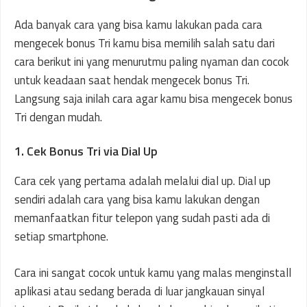
Ada banyak cara yang bisa kamu lakukan pada cara
mengecek bonus Tri kamu bisa memilih salah satu dari
cara berikut ini yang menurutmu paling nyaman dan cocok
untuk keadaan saat hendak mengecek bonus Tri.
Langsung saja inilah cara agar kamu bisa mengecek bonus
Tri dengan mudah.
1. Cek Bonus Tri via Dial Up
Cara cek yang pertama adalah melalui dial up. Dial up
sendiri adalah cara yang bisa kamu lakukan dengan
memanfaatkan fitur telepon yang sudah pasti ada di
setiap smartphone.
Cara ini sangat cocok untuk kamu yang malas menginstall
aplikasi atau sedang berada di luar jangkauan sinyal