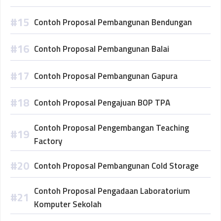
Contoh Proposal Pembangunan Bendungan
Contoh Proposal Pembangunan Balai
Contoh Proposal Pembangunan Gapura
Contoh Proposal Pengajuan BOP TPA
Contoh Proposal Pengembangan Teaching
Factory
Contoh Proposal Pembangunan Cold Storage
Contoh Proposal Pengadaan Laboratorium
Komputer Sekolah