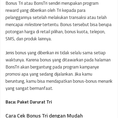
Bonus Tri atau BonsTri sendiri merupakan program
reward yang diberikan oleh Tri kepada para
pelanggannya setelah melakukan transaksi atau telah
mencapai
milestone
tertentu. Bonus tersebut bisa berupa
potongan harga di retail pilihan, bonus kuota, telepon,
SMS, dan produk lainnya.
Jenis bonus yang diberikan ini tidak selalu sama setiap
waktunya. Karena bonus yang ditawarkan pada halaman
BonsTri akan bergantung pada program kampanye
promosi apa yang sedang dijalankan. Jika kamu
beruntung, kamu bisa mendapatkan bonus-bonus menarik
yang sangat bermanfaat.
Baca: Paket Darurat Tri
Cara Cek Bonus Tri dengan Mudah