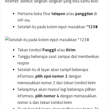
internet. Berikut langkah-langkah yang bisa kamu ikuti:
Pertama buka fitur
telepon
atau
panggilan
di
HP-mu
Setelah itu pada kolom input masukkan
*123#
Tekan tombol
Panggil
atau
Kirim
Tunggu beberapa saat sampai dial memberikan
respon
Setelah itu di layar akan tampil beberapa
informasi,
pilih opsi nomor 2
dengan
memasukkan nomor 2 dan tekan tombol kirim
Selanjutnya akan muncul lagi beberapa pilihan
informasi,
pilih nomor 4
dengan memasukkan
nomor 4 dan tekan tombol kirim
Di sini barulah kamu akan melihat sisa bonus Tri