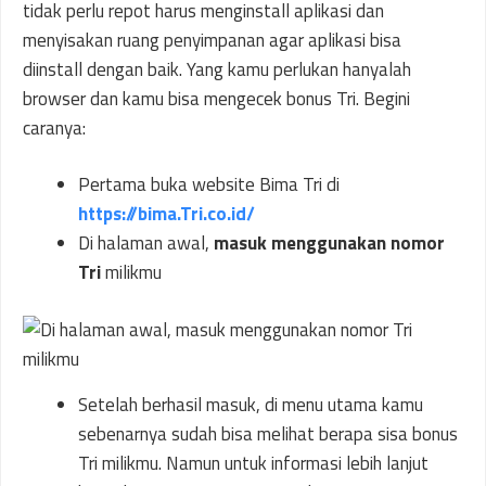
tidak perlu repot harus menginstall aplikasi dan
menyisakan ruang penyimpanan agar aplikasi bisa
diinstall dengan baik. Yang kamu perlukan hanyalah
browser dan kamu bisa mengecek bonus Tri. Begini
caranya:
Pertama buka website Bima Tri di
https://bima.
Tri
.co.id/
Di halaman awal,
masuk menggunakan nomor
Tri
milikmu
Setelah berhasil masuk, di menu utama kamu
sebenarnya sudah bisa melihat berapa sisa bonus
Tri milikmu. Namun untuk informasi lebih lanjut