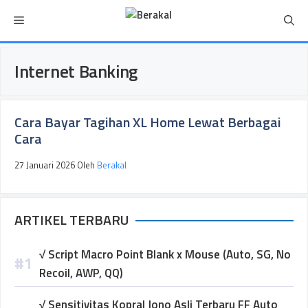
Langsung
Menu
ke
isi
Internet Banking
Cara Bayar Tagihan XL Home Lewat Berbagai
Cara
27 Januari 2026
Oleh
Berakal
ARTIKEL TERBARU
√ Script Macro Point Blank x Mouse (Auto, SG, No
Recoil, AWP, QQ)
√ Sensitivitas Kopral Jono Asli Terbaru FF Auto