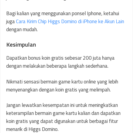
Bagi kalian yang menggunakan ponsel Iphone, ketahui
juga
Cara Kirim Chip Higgs Domino di iPhone ke Akun Lain
dengan mudah.
Kesimpulan
Dapatkan bonus koin gratis sebesar 200 juta hanya
dengan melakukan beberapa langkah sederhana.
Nikmati sensasi bermain game kartu online yang lebih
menyenangkan dengan koin gratis yang melimpah.
Jangan lewatkan kesempatan ini untuk meningkatkan
keterampilan bermain game kartu kalian dan dapatkan
koin gratis yang dapat digunakan untuk berbagai fitur
menarik di Higgs Domino.