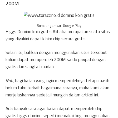
200M
Sumber gambar: Google Play
Higgs Domino koin gratis Alibaba merupakan suatu situs
yang diyakini dapat klaim chip secara gratis.
Selain itu, bahkan dengan menggunakan situs tersebut
kalian dapat memperoleh 200M saldo paypal dengan
gratis dan sangtat mudah.
Nah
, bagi kalian yang ingin memperolehnya tetapi masih
belum tahu terkait bagaimana caranya, maka kami akan
menjelaskannya sedetail mungkin dalam artikel ini.
Ada banyak cara agar kalian dapat memperoleh chip
gratis higgs domino seperti memakai bug, menggunakan