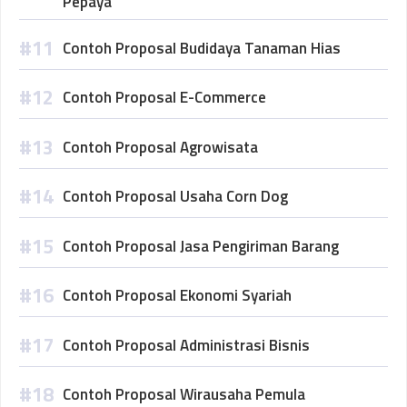
Pepaya
Contoh Proposal Budidaya Tanaman Hias
Contoh Proposal E-Commerce
Contoh Proposal Agrowisata
Contoh Proposal Usaha Corn Dog
Contoh Proposal Jasa Pengiriman Barang
Contoh Proposal Ekonomi Syariah
Contoh Proposal Administrasi Bisnis
Contoh Proposal Wirausaha Pemula