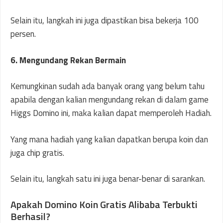
Selain itu, langkah ini juga dipastikan bisa bekerja 100
persen.
6. Mengundang Rekan Bermain
Kemungkinan sudah ada banyak orang yang belum tahu
apabila dengan kalian mengundang rekan di dalam game
Higgs Domino ini, maka kalian dapat memperoleh Hadiah.
Yang mana hadiah yang kalian dapatkan berupa koin dan
juga chip gratis.
Selain itu, langkah satu ini juga benar-benar di sarankan.
Apakah Domino Koin Gratis Alibaba Terbukti
Berhasil?