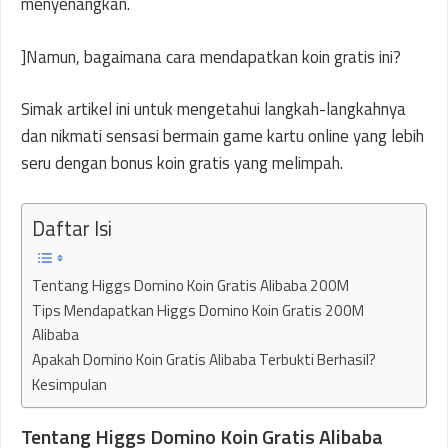
menyenangkan.
]Namun, bagaimana cara mendapatkan koin gratis ini?
Simak artikel ini untuk mengetahui langkah-langkahnya
dan nikmati sensasi bermain game kartu online yang lebih
seru dengan bonus koin gratis yang melimpah.
Daftar Isi
Tentang Higgs Domino Koin Gratis Alibaba 200M
Tips Mendapatkan Higgs Domino Koin Gratis 200M
Alibaba
Apakah Domino Koin Gratis Alibaba Terbukti Berhasil?
Kesimpulan
Tentang Higgs Domino Koin Gratis Alibaba