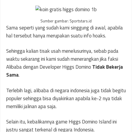
Sumber gambar: Sportstars.id
Sama seperti yang sudah kami singgung di awal, apabila
hal tersebut hanya merupakan suatu info hoaks.
Sehingga kalian tisak usah menelusurinya, sebab pada
waktu sekarang ini kami sudah menerangkan jika faksi
Alibaba dengan Developer Higgs Domino
Tidak Bekerja
Sama
.
Terlebih lagi, alibaba di negara indonesia juga tidak begitu
populer sehingga bisa diyakinkan apabila ke-2 nya tidak
memiliki jalinan apa saja.
Selain itu, kebalikannya game Higgs Domino Island ini
justru sangat terkenal di negara Indonesia.