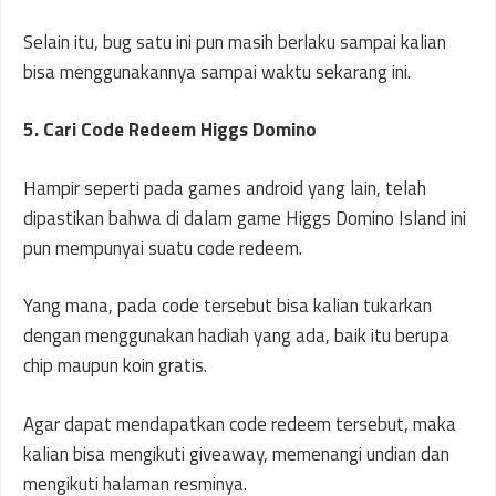
Selain itu, bug satu ini pun masih berlaku sampai kalian
bisa menggunakannya sampai waktu sekarang ini.
5. Cari Code Redeem Higgs Domino
Hampir seperti pada games android yang lain, telah
dipastikan bahwa di dalam game Higgs Domino Island ini
pun mempunyai suatu code redeem.
Yang mana, pada code tersebut bisa kalian tukarkan
dengan menggunakan hadiah yang ada, baik itu berupa
chip maupun koin gratis.
Agar dapat mendapatkan code redeem tersebut, maka
kalian bisa mengikuti giveaway, memenangi undian dan
mengikuti halaman resminya.