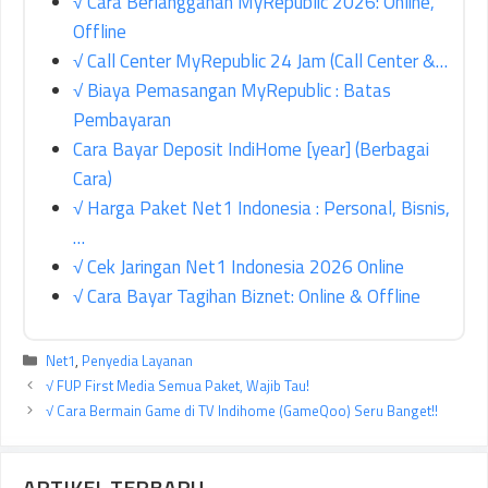
√ Cara Berlangganan MyRepublic 2026: Online,
Offline
√ Call Center MyRepublic 24 Jam (Call Center &…
√ Biaya Pemasangan MyRepublic : Batas
Pembayaran
Cara Bayar Deposit IndiHome [year] (Berbagai
Cara)
√ Harga Paket Net1 Indonesia : Personal, Bisnis,
…
√ Cek Jaringan Net1 Indonesia 2026 Online
√ Cara Bayar Tagihan Biznet: Online & Offline
Kategori
Net1
,
Penyedia Layanan
√ FUP First Media Semua Paket, Wajib Tau!
√ Cara Bermain Game di TV Indihome (GameQoo) Seru Banget!!
ARTIKEL TERBARU