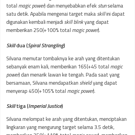
total
magic power
) dan menyebabkan efek
stun
selama
satu detik. Apabila mengenai target maka
skill
ini dapat
digunakan kembali menjadi
skill blink
yang dapat
memberikan 250(+100% total
magic power
).
Skill
dua (
Spiral Strangling
)
Silvana memutar tombaknya ke arah yang ditentukan
sebanyak enam kali, memberikan 165(+45 total
magic
power
) dan menarik lawan ke tengah. Pada saat yang
bersamaan, Silvana mendapatkan
shield
yang dapat
menyerap 450(+105% total
magic power
).
Skill
tiga (
Imperial Justice
)
Silvana melompat ke arah yang ditentukan, menciptakan
lingkaran yang mengurung target selama 3.5 detik,